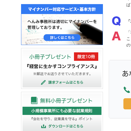
ば
「
「
こ
の