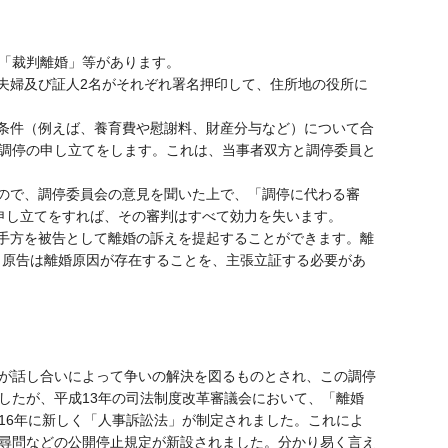
「裁判離婚」等があります。
夫婦及び証人2名がそれぞれ署名押印して、住所地の役所に
条件（例えば、養育費や慰謝料、財産分与など）について合
調停の申し立てをします。これは、当事者双方と調停委員と
ので、調停委員会の意見を聞いた上で、「調停に代わる審
申し立てをすれば、その審判はすべて効力を失います。
手方を被告として離婚の訴えを提起することができます。離
、原告は離婚原因が存在することを、主張立証する必要があ
が話し合いによって争いの解決を図るものとされ、この調停
したが、平成13年の司法制度改革審議会において、「離婚
16年に新しく「人事訴訟法」が制定されました。これによ
尋問などの公開停止規定が新設されました。分かり易く言え