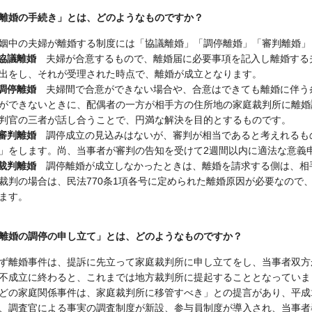
離婚の手続き」とは、どのようなものですか？
姻中の夫婦が離婚する制度には「協議離婚」「調停離婚」「審判離婚」
.協議離婚
夫婦が合意するもので、離婚届に必要事項を記入し離婚する
出をし、それが受理された時点で、離婚が成立となります。
.調停離婚
夫婦間で合意ができない場合や、合意はできても離婚に伴う
ができないときに、配偶者の一方が相手方の住所地の家庭裁判所に離婚
判官の三者が話し合うことで、円満な解決を目的とするものです。
.審判離婚
調停成立の見込みはないが、審判が相当であると考えれるも
」をします。尚、当事者が審判の告知を受けて2週間以内に適法な意義
.裁判離婚
調停離婚が成立しなかったときは、離婚を請求する側は、相
裁判の場合は、民法770条1項各号に定められた離婚原因が必要なので
ます。
離婚の調停の申し立て」とは、どのようなものですか？
ず離婚事件は、提訴に先立って家庭裁判所に申し立てをし、当事者双方
不成立に終わると、これまでは地方裁判所に提起することとなっていま
どの家庭関係事件は、家庭裁判所に移管すべき」との提言があり、平成
、調査官による事実の調査制度が新設、参与員制度が導入され、当事者