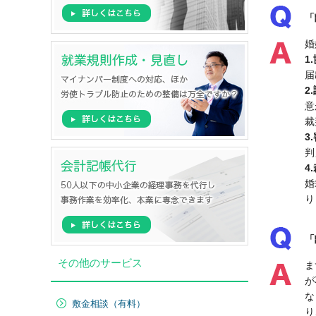
「
婚
1
届
2
意
裁
3
判
4
婚
り
「
その他のサービス
ま
が
な
敷金相談（有料）
り