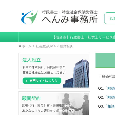
【仙台市】行政書士・社労士サービス
ホーム
社会生活Q＆A
離婚相談
「離婚相
Q1.
「離婚
Q2.
「離婚
Q3.
「相談