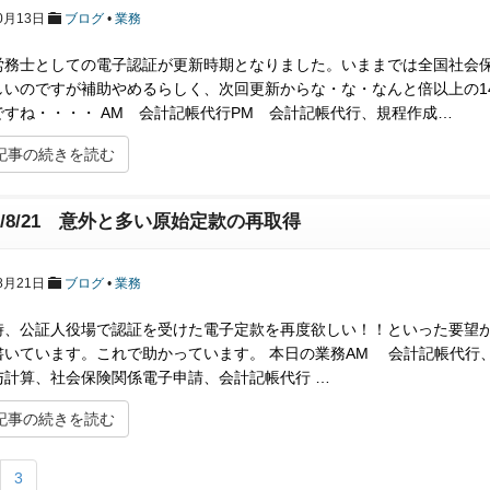
0月13日
ブログ
•
業務
労務士としての電子認証が更新時期となりました。いままでは全国社会保険
しいのですが補助やめるらしく、次回更新からな・な・なんと倍以上の14
ですね・・・・ AM 会計記帳代行PM 会計記帳代行、規程作成…
記事の続きを読む
17/8/21 意外と多い原始定款の再取得
8月21日
ブログ
•
業務
時、公証人役場で認証を受けた電子定款を再度欲しい！！といった要望が意
書いています。これで助かっています。 本日の業務AM 会計記帳代行
与計算、社会保険関係電子申請、会計記帳代行 …
記事の続きを読む
3