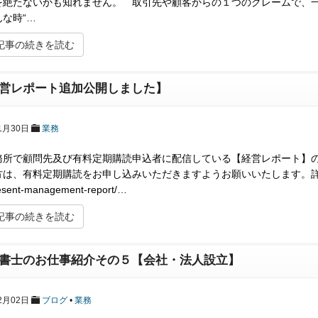
を絶たないかも知れません。 取引先や顧客からの１つのクレームで、
な時“…
記事の続きを読む
営レポート追加公開しました】
1月30日
業務
務所で顧問先及び有料定期購読申込者に配信している【経営レポート】の簡
は、有料定期購読をお申し込みいただきますようお願いいたします。詳細は以下の
esent-management-report/…
記事の続きを読む
書士のお仕事紹介その５【会社・法人設立】
2月02日
ブログ
•
業務