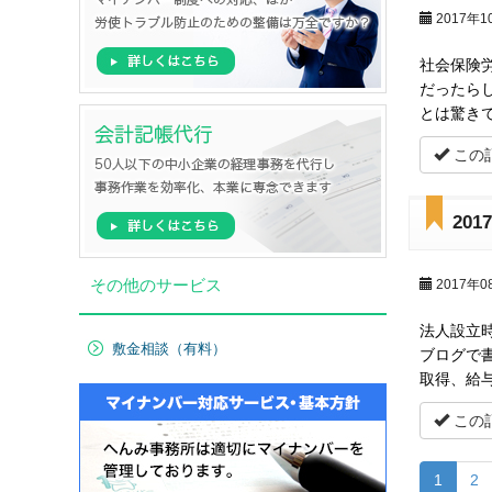
2017年1
社会保険
だったら
とは驚き
この
20
その他のサービス
2017年0
法人設立
敷金相談（有料）
ブログで
取得、給
この
1
2