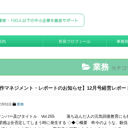
案内
所長プロフィール
事務
業務
カテゴ
作マネジメント・レポートのお知らせ】12月号経営レポー
2月01日
業務
ナンバー及びタイトル Vol.255 落ち込んだ人の元気回復
絶望感は全否定してしまう時に発生する ◇◆◇概要 昨今のような、殺