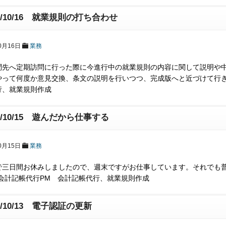
17/10/16 就業規則の打ち合わせ
0月16日
業務
問先へ定期訪問に行った際に今進行中の就業規則の内容に関して説明や
やって何度か意見交換、条文の説明を行いつつ、完成版へと近づけて行き
行、就業規則作成
17/10/15 遊んだから仕事する
0月15日
業務
で三日間お休みしましたので、週末ですがお仕事しています。それでも
 会計記帳代行PM 会計記帳代行、就業規則作成
17/10/13 電子認証の更新