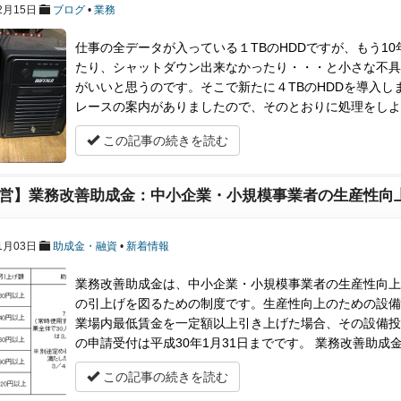
2月15日
ブログ
•
業務
仕事の全データが入っている１TBのHDDですが、もう1
たり、シャットダウン出来なかったり・・・と小さな不具
がいいと思うのです。そこで新たに４TBのHDDを導入し
レースの案内がありましたので、そのとおりに処理をしよ
この記事の続きを読む
営】業務改善助成金：中小企業・小規模事業者の生産性向
1月03日
助成金・融資
•
新着情報
業務改善助成金は、中小企業・小規模事業者の生産性向上
の引上げを図るための制度です。生産性向上のための設備
業場内最低賃金を一定額以上引き上げた場合、その設備投
の申請受付は平成30年1月31日までです。 業務改善助成
この記事の続きを読む