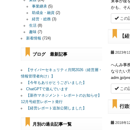
業務
(24)
来事が後
事業継承
(5)
かも、そん
助成金・融資
(2)
この
経営・総務
(3)
生活
(8)
趣味
(7)
【経
新着情報
(724)
2023年1
ブログ 最新記事
へんみ事
【サイバーセキュリティ月間2026（経営層・
なりたい方
情報管理者向け）】
adm.jp/pr
【今年もありがとうございました】
この
ChatGPTで遊んでいます
【新作マネジメント・レポートのお知らせ】
12月号経営レポート発行
行政
【経営レポート追加公開しました】
2018年1
月別の過去記事一覧