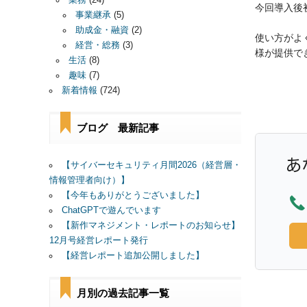
業務
(24)
今回導入後
事業継承
(5)
助成金・融資
(2)
使い方がよ
経営・総務
(3)
様が提供で
生活
(8)
趣味
(7)
新着情報
(724)
ブログ 最新記事
【サイバーセキュリティ月間2026（経営層・
情報管理者向け）】
【今年もありがとうございました】
ChatGPTで遊んでいます
【新作マネジメント・レポートのお知らせ】
12月号経営レポート発行
【経営レポート追加公開しました】
月別の過去記事一覧