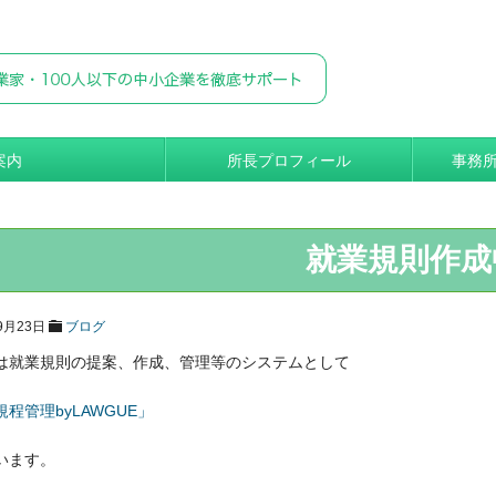
案内
所長プロフィール
事務
就業規則作成
9月23日
ブログ
は就業規則の提案、作成、管理等のシステムとして
程管理byLAWGUE」
います。