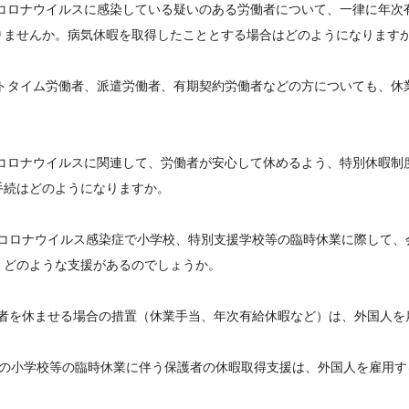
型コロナウイルスに感染している疑いのある労働者について、一律に年次
りませんか。病気休暇を取得したこととする場合はどのようになります
ートタイム労働者、派遣労働者、有期契約労働者などの方についても、休
型コロナウイルスに関連して、労働者が安心して休めるよう、特別休暇制
手続はどのようになりますか。
新型コロナウイルス感染症で小学校、特別支援学校等の臨時休業に際して
、どのような支援があるのでしょうか。
労働者を休ませる場合の措置（休業手当、年次有給休暇など）は、外国人
問10の小学校等の臨時休業に伴う保護者の休暇取得支援は、外国人を雇用