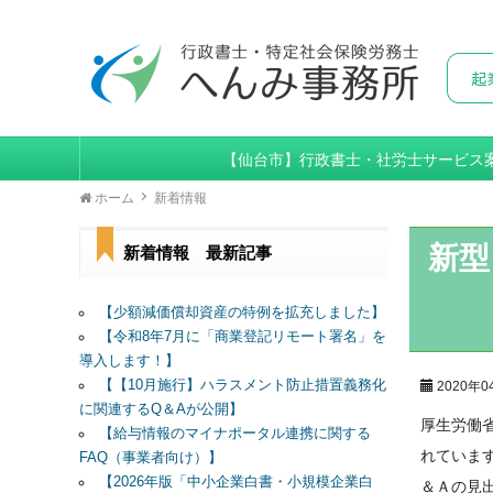
【仙台市】行政書士・社労士サービス
ホーム
新着情報
新型
新着情報 最新記事
【少額減価償却資産の特例を拡充しました】
【令和8年7月に「商業登記リモート署名」を
導入します！】
【【10月施行】ハラスメント防止措置義務化
2020年0
に関連するQ＆Aが公開】
厚生労働
【給与情報のマイナポータル連携に関する
れていま
FAQ（事業者向け）】
【2026年版「中小企業白書・小規模企業白
＆Ａの見