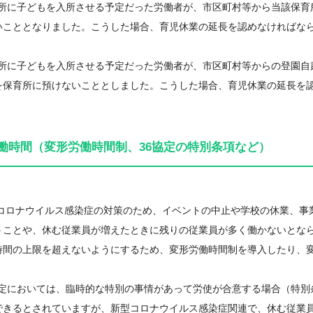
保育所に子どもを入所させる予定だった労働者が、市区町村等から当該保
いこととなりました。こうした場合、育児休業の延長を認めなければな
保育所に子どもを入所させる予定だった労働者が、市区町村等からの登園
を保育所に預けないこととしました。こうした場合、育児休業の延長を
働時間（変形労働時間制、36協定の特別条項など）
型コロナウイルス感染症の対策のため、イベントの中止や学校の休業、事
うことや、休む従業員が増えたときに残りの従業員が多く働かないとな
時間の上限を超えないようにするため、変形労働時間制を導入したり、
協定においては、臨時的な特別の事情があって労使が合意する場合（特別条項
できるとされていますが、新型コロナウイルス感染症関連で、休む従業