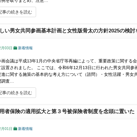
策例を取りまとめ、注意…
記事の続きを読む
しい男女共同参画基本計画と女性版骨太の方針2025の検討
2月03日
新着情報
参画会議は平成13年1月の中央省庁等再編によって、重要政策に関する
て設置されました。 ここでは、令和6年12月13日に行われた男女共同
促進に関する施策の基本的な考え方について（諮問）・女性活躍・男女
門調査…
記事の続きを読む
用者保険の適用拡大と第３号被保険者制度を念頭に置いた
2月01日
新着情報