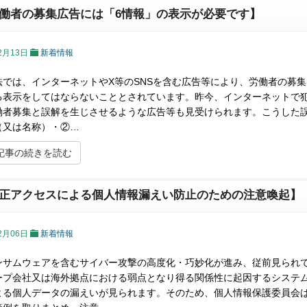
働者の募集広告には「6情報」の表示が必要です】
2月13日
新着情報
法では、インターネットやX等のSNSを含む広告等により、労働者の募
る表示をしてはならないこととされています。昨今、インターネットで
働者募集と誤解を生じさせるような広告等も見受けられます。こうした
（又は名称）・②…
記事の続きを読む
正アクセスによる個人情報漏えい防止のための注意喚起】
2月06日
新着情報
ンサムウェアを含むサイバー攻撃の高度化・巧妙化が進み、従前見られ
ープ会社又は海外拠点における弱点となり得る関係性に起因するシステ
よる個人データの漏えいが見られます。そのため、個人情報保護委員会