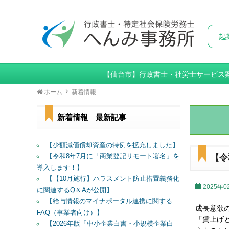
【仙台市】行政書士・社労士サービス
ホーム
新着情報
新着情報 最新記事
【少額減価償却資産の特例を拡充しました】
【令和8年7月に「商業登記リモート署名」を
【令
導入します！】
【【10月施行】ハラスメント防止措置義務化
2025年0
に関連するQ＆Aが公開】
【給与情報のマイナポータル連携に関する
成長意欲
FAQ（事業者向け）】
「賃上げ
【2026年版「中小企業白書・小規模企業白