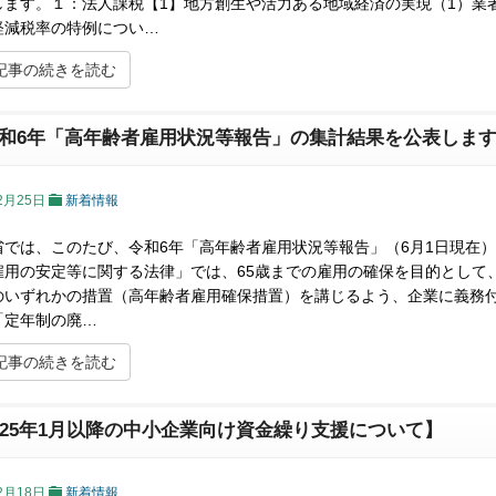
します。１：法人課税【1】地方創生や活力ある地域経済の実現（1）業
軽減税率の特例につい…
記事の続きを読む
和6年「高年齢者雇用状況等報告」の集計結果を公表しま
2月25日
新着情報
省では、このたび、令和6年「高年齢者雇用状況等報告」（6月1日現在
雇用の安定等に関する法律」では、65歳までの雇用の確保を目的として
のいずれかの措置（高年齢者雇用確保措置）を講じるよう、企業に義務付
「定年制の廃…
記事の続きを読む
025年1月以降の中小企業向け資金繰り支援について】
2月18日
新着情報