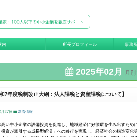
案内
所長プロフィール
事務
2025年02月
月別
和7年度税制改正大綱：法人課税と資産課税について】
2月27日
新着情報
の高い中小企業の設備投資を促進し、地域経済に好循環を生み出すため
と投資が牽引する成長型経済」への移行を実現し、経済社会の構造変化