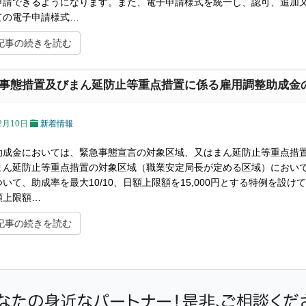
申請できるようになります。また、電子申請様式を統一し、認可、追加
ての電子申請様式…
記事の続きを読む
事態措置及びまん延防止等重点措置に係る雇用調整助成金
2月10日
新着情報
助成金においては、緊急事態宣言の対象区域、又はまん延防止等重点措
まん延防止等重点措置の対象区域（職業安定局長が定める区域）におい
いて、助成率を最大10/10、日額上限額を15,000円とする特例を設
額上限額…
記事の続きを読む