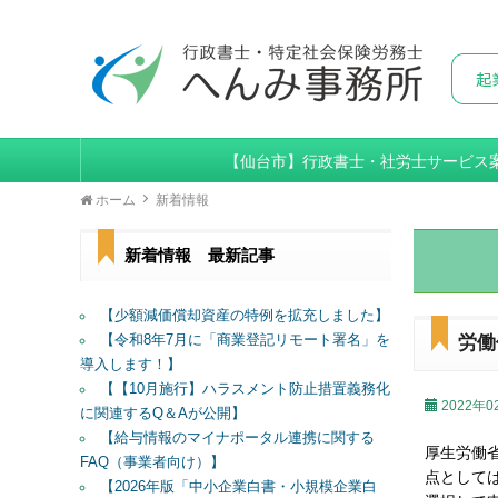
【仙台市】行政書士・社労士サービス
ホーム
新着情報
新着情報 最新記事
【少額減価償却資産の特例を拡充しました】
【令和8年7月に「商業登記リモート署名」を
労働
導入します！】
【【10月施行】ハラスメント防止措置義務化
2022年0
に関連するQ＆Aが公開】
【給与情報のマイナポータル連携に関する
厚生労働
FAQ（事業者向け）】
点として
【2026年版「中小企業白書・小規模企業白