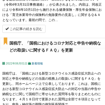
（令和4年3月31日事務連絡）」が公表されました。内容は、同改正
により令和4年10月1日から施行される健康保険・厚生年金保険にお
ける「育児休業等中の保険料の免除要件の見直し」に関するＱ＆Ａ
となっています。最初の問で、この…
この記事の続きを読む
国税庁、「国税におけるコロナ対応と申告や納税な
どの取扱いに関するＦＡＱ」を更新
2022年06月01日
新着情報
国税庁は、「国税における新型コロナウイルス感染症拡大防止への
対応と申告や納税などの当面の税務上の取扱いに関するＦＡＱ」を
更新し、同ホームページ上で公表ししております。これは、国税に
おける新型コロナウイルス感染症拡大防止への対応や当面の申告や
納税などに関して国税庁に寄せられた質問等を取りまとめたものに
なります。４月１８日付で更新された質問は全部で８項目となって
おり、申告・納付等の期限の個別延長関係で…