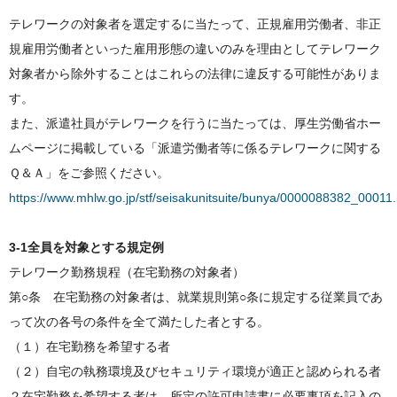
テレワークの対象者を選定するに当たって、正規雇用労働者、非正
規雇用労働者といった雇用形態の違いのみを理由としてテレワーク
対象者から除外することはこれらの法律に違反する可能性がありま
す。
また、派遣社員がテレワークを行うに当たっては、厚生労働省ホー
ムページに掲載している「派遣労働者等に係るテレワークに関する
Ｑ＆Ａ」をご参照ください。
https://www.mhlw.go.jp/stf/seisakunitsuite/bunya/0000088382_00011.
3-1全員を対象とする規定例
テレワーク勤務規程（在宅勤務の対象者）
第○条 在宅勤務の対象者は、就業規則第○条に規定する従業員であ
って次の各号の条件を全て満たした者とする。
（１）在宅勤務を希望する者
（２）自宅の執務環境及びセキュリティ環境が適正と認められる者
２在宅勤務を希望する者は、所定の許可申請書に必要事項を記入の