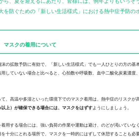
ら、夏を迎えるにあたり、皆様には、例年よりもいっそう
大を防ぐための「新しい生活様式」における熱中症予防の
 マスクの着用について
飛沫の拡散予防に有効で、「新しい生活様式」でも一人ひとりの方の基
着用していない場合と比べると、心拍数や呼吸数、血中二酸化炭素濃度
て、高温や多湿といった環境下でのマスク着用は、熱中症のリスクが
ｍ以上）が確保できる場合には、マスクをはずす
ようにしましょう。
着用する場合には、強い負荷の作業や運動は避け、のどが渇いていなく
離を十分にとれる場所で、マスクを一時的にはずして休憩することも必