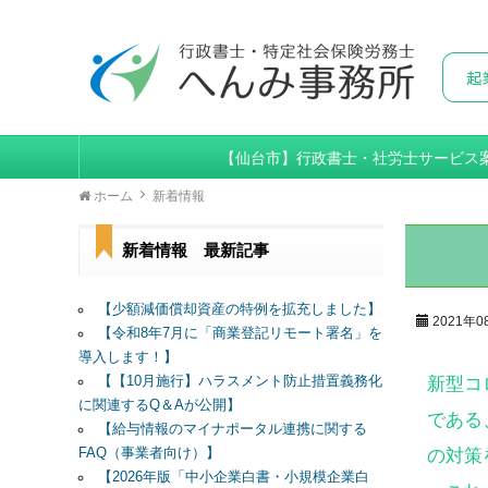
【仙台市】行政書士・社労士サービス
ホーム
新着情報
新着情報 最新記事
【少額減価償却資産の特例を拡充しました】
2021年0
【令和8年7月に「商業登記リモート署名」を
導入します！】
【【10月施行】ハラスメント防止措置義務化
新型コ
に関連するQ＆Aが公開】
である
【給与情報のマイナポータル連携に関する
FAQ（事業者向け）】
の対策
【2026年版「中小企業白書・小規模企業白