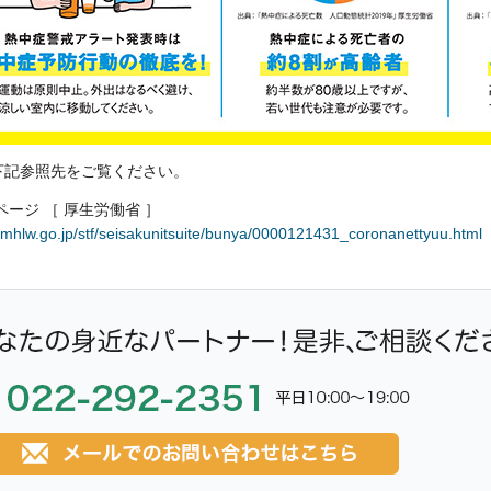
下記参照先をご覧ください。
ージ ［ 厚生労働省 ］
.mhlw.go.jp/stf/seisakunitsuite/bunya/0000121431_coronanettyuu.html