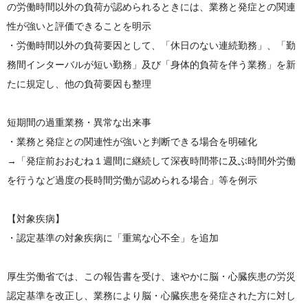
の労働時間以外の負荷が認められるときには、業務と発症との関連
性が強いと評価できることを明示
・労働時間以外の負荷要因として、「休日のない連続勤務」、「勤
務間インターバルが短い勤務」及び「身体的負荷を伴う業務」を新
たに規定し、他の負荷要因も整理
短期間の過重業務・異常な出来事
・業務と発症との関連性が強いと判断できる場合を明確化
→「発症前おおむね１週間に継続して深夜時間帯に及ぶ時間外労働
を行うなど過度の長時間労働が認められる場合」等を例示
【対象疾病】
・認定基準の対象疾病に「重篤な心不全」を追加
厚生労働省では、この報告書を受け、速やかに脳・心臓疾患の労災
認定基準を改正し、業務により脳・心臓疾患を発症された方に対し