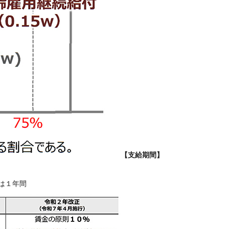
【支給期間】
は１年間