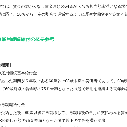
案では、賃金の額がみなし賃金月額の64％から75％相当額未満となる
度に応じ、10％から一定の割合で逓減するように厚生労働省令で定める
齢雇用継続給付の概要参考
の種類】
齢雇用継続基本給付金
であった期間が５年以上ある60歳以上65歳未満の労働者であって、60
して60歳時点の賃金額の75％未満となった状態で雇用を継続する高年齢
齢再就職給付金
を受給した後、60歳以後に再就職して、再就職後の各月に支払われる賃
を30倍した額の75％未満となった者で以下の要件を満たす者