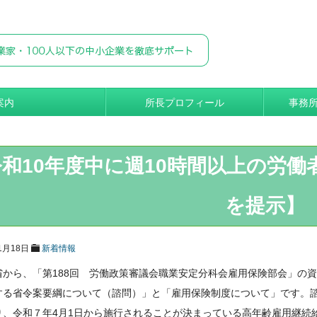
案内
所長プロフィール
事務
和10年度中に週10時間以上の労
を提示】
1月18日
新着情報
省から、「第188回 労働政策審議会職業安定分科会雇用保険部会」の
する省令案要綱について（諮問）」と「雇用保険制度について」です。
り、令和７年4月1日から施行されることが決まっている高年齢雇用継続