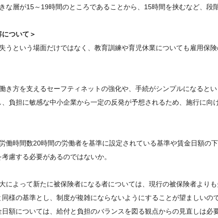
大きな層が15～19時間のところであることから、15時間を挟むなど、
容について＞
を失うという場面だけではなく、教育訓練や育児休業についても雇用保
な働き方を支えるセーフティネットの強化や、手続がシンプルになると
し、負担に敏感な中小企業から一定の反発が予想されるため、施行に向
定労働時間数20時間の労働者を基準に設定されている基準や賃金日額の
を考慮する必要があるのではないか。
拡大によって新たに被保険者になる者については、現行の被保険者より
と同様の基準とし、制度が複雑にならないようにすることが望ましいの
金日額については、給付と負担のバランスを図る観点からの見直しは必