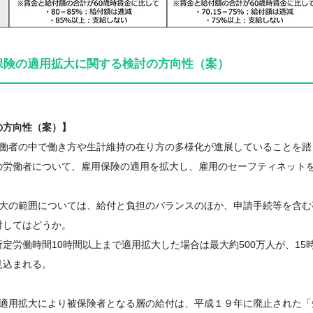
保険の適用拡大に関する検討の方向性（案）
の方向性（案）】
労働者の中で働き方や生計維持の在り方の多様化が進展していることを踏
の労働者について、雇用保険の適用を拡大し、雇用のセーフティネット
拡大の範囲については、給付と負担のバランスのほか、申請手続等を含
討してはどうか。
定労働時間10時間以上まで適用拡大した場合は最大約500万人が、15
見込まれる。
に適用拡大により被保険者となる層の給付は、平成１９年に廃止された