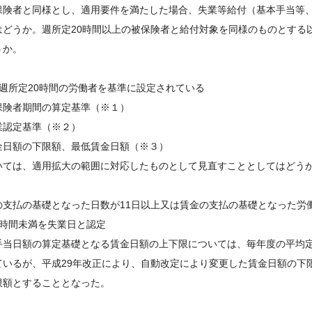
保険者と同様とし、適用要件を満たした場合、失業等給付（基本手当等
はどうか。週所定20時間以上の被保険者と給付対象を同様のものとする
うか。
、週所定20時間の労働者を基準に設定されている
険者期間の算定基準（※１）
認定基準（※２）
日額の下限額、最低賃金日額（※３）
ては、適用拡大の範囲に対応したものとして見直すこととしてはどう
の支払の基礎となった日数が11日以上又は賃金の支払の基礎となった労
4時間未満を失業日と認定
手当日額の算定基礎となる賃金日額の上下限については、毎年度の平均
ているが、平成29年改正により、自動改定により変更した賃金日額の下
限額とすることとなった。