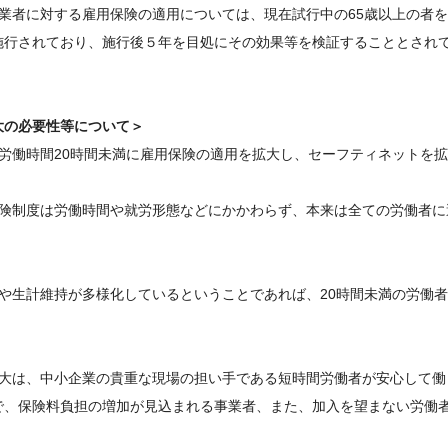
就業者に対する雇用保険の適用については、現在試行中の65歳以上の者
施行されており、施行後５年を目処にその効果等を検証することとされ
大の必要性等について＞
定労働時間20時間未満に雇用保険の適用を拡大し、セーフティネットを
保険制度は労働時間や就労形態などにかかわらず、本来は全ての労働者
方や生計維持が多様化しているということであれば、20時間未満の労働
拡大は、中小企業の貴重な現場の担い手である短時間労働者が安心して
で、保険料負担の増加が見込まれる事業者、また、加入を望まない労働