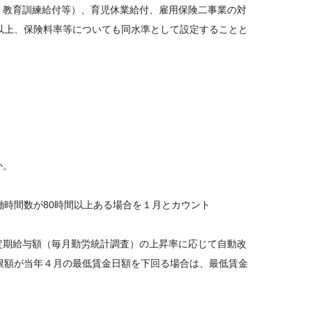
、教育訓練給付等）、育児休業給付、雇用保険二事業の対
以上、保険料率等についても同水準として設定することと
か。
働時間数が80時間以上ある場合を１月とカウント
定期給与額（毎月勤労統計調査）の上昇率に応じて自動改
限額が当年４月の最低賃金日額を下回る場合は、最低賃金