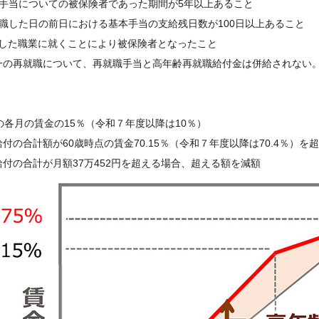
手当についての被保険者であった期間が5年以上あること
職した日の前日における基本手当の支給残日数が100日以上あること
した職業に就くことにより被保険者となったこと
一の再就職について、再就職手当と高年齢再就職給付金は併給されない
】
の各月の賃金の15％（令和７年度以降は10％）
付の合計額が60歳時点の賃金70.15％（令和７年度以降は70.4％）
付の合計が月額37万452円を超える場合、超える額を減額