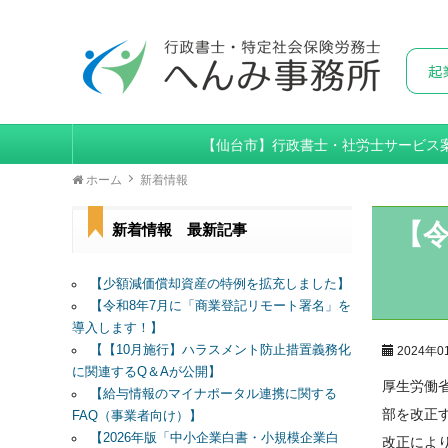
【仙台市】行政書士・社労士サービス
ホーム
新着情報
【令
新着情報 最新記事
【少額減価償却資産の特例を拡充しました】
【令和8年7月に「商業登記リモート署名」を
導入します！】
【【10月施行】ハラスメント防止措置義務化
2024年0
に関連するQ＆Aが公開】
厚生労働
【給与情報のマイナポータル連携に関する
部を改正
FAQ（事業者向け）】
【2026年版「中小企業白書・小規模企業白
改正によ