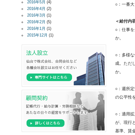
2016年5月
(4)
○：一番
2016年4月
(2)
2016年3月
(1)
＜給付内
2016年2月
(5)
2016年1月
(1)
○：仕事
2015年12月
(1)
か。
○：多様
成。ただ
か。
○：週所
の公平性
○：適用
が、現行
基準、賃