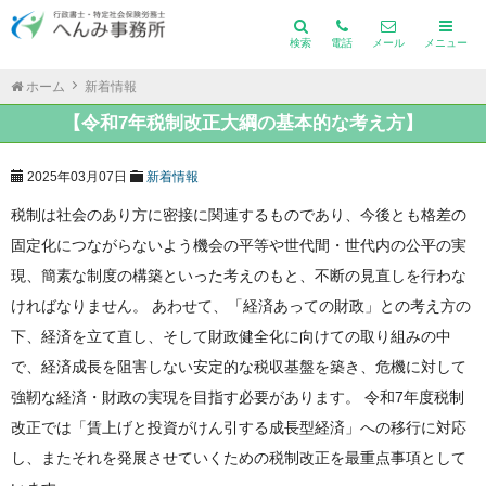
検索
電話
メール
メニュー
ホーム
新着情報
【令和7年税制改正大綱の基本的な考え方】
2025年03月07日
新着情報
税制は社会のあり方に密接に関連するものであり、今後とも格差の
固定化につながらないよう機会の平等や世代間・世代内の公平の実
現、簡素な制度の構築といった考えのもと、不断の見直しを行わな
ければなりません。 あわせて、「経済あっての財政」との考え方の
下、経済を立て直し、そして財政健全化に向けての取り組みの中
で、経済成長を阻害しない安定的な税収基盤を築き、危機に対して
強靭な経済・財政の実現を目指す必要があります。 令和7年度税制
改正では「賃上げと投資がけん引する成長型経済」への移行に対応
し、またそれを発展させていくための税制改正を最重点事項として