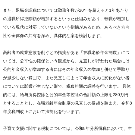
また、退職金課税については勤務年数が20年を超えると1年あたり
の退職所得控除額が増加するといった仕組みがあり、転職が増加し
ている現代に対応していないという指摘があるため、あるべき方向
性や全体像の共有を深め、具体的な案を検討します。
高齢者の就業意欲を削ぐとの指摘がある「在職老齢年金制度」につ
いては、公平性の確保という観点から、見直しが行われた場合には
公的年金収入が増加する者にはその年金収入の増加と併せて手取り
が減少しない範囲で、また見直しによって年金収入に変化がない者
については影響が生じない形で、税負担額の調整を行います。 具体
的には、給与所得控除と公的年金等控除の合計額の上限を280万円
とすることとし、在職老齢年金制度の見直しの帰趨を踏まえ、令和8
年度税制改正において法制化を行います。
子育て支援に関する税制については、令和8年分所得税において、生