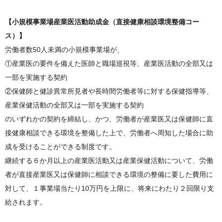
【小規模事業場産業医活動助成金（直接健康相談環境整備コー
ス）】
労働者数50人未満の小規模事業場が、
①産業医の要件を備えた医師と職場巡視等、産業医活動の全部又は
一部を実施する契約
②保健師と健診異常所見者や長時間労働者等に対する保健指導等、
産業保健活動の全部又は一部を実施する契約
のいずれかの契約を締結し、かつ、労働者が産業医又は保健師に直
接健康相談できる環境を整備した上で、労働者へ周知した場合に助
成を受けることができる制度です。
継続する６か月以上の産業医活動又は産業保健活動について、労働
者が直接産業医又は保健師に相談できる環境の整備に要した費用に
対して、１事業場当たり10万円を上限に、将来にわたり２回限り支
給されます。