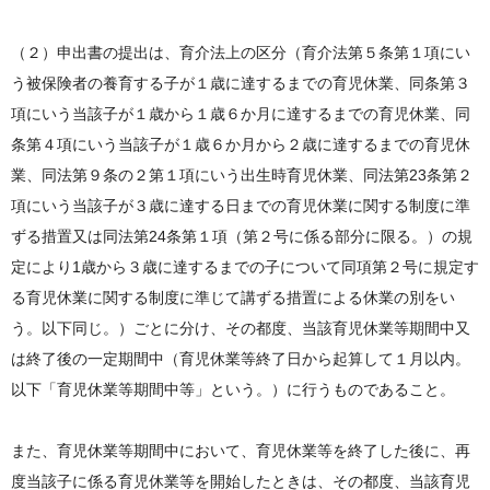
（２）申出書の提出は、育介法上の区分（育介法第５条第１項にい
う被保険者の養育する子が１歳に達するまでの育児休業、同条第３
項にいう当該子が１歳から１歳６か月に達するまでの育児休業、同
条第４項にいう当該子が１歳６か月から２歳に達するまでの育児休
業、同法第９条の２第１項にいう出生時育児休業、同法第23条第２
項にいう当該子が３歳に達する日までの育児休業に関する制度に準
ずる措置又は同法第24条第１項（第２号に係る部分に限る。）の規
定により1歳から３歳に達するまでの子について同項第２号に規定す
る育児休業に関する制度に準じて講ずる措置による休業の別をい
う。以下同じ。）ごとに分け、その都度、当該育児休業等期間中又
は終了後の一定期間中（育児休業等終了日から起算して１月以内。
以下「育児休業等期間中等」という。）に行うものであること。
また、育児休業等期間中において、育児休業等を終了した後に、再
度当該子に係る育児休業等を開始したときは、その都度、当該育児