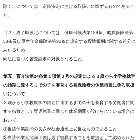
除く。については、定時決定における取扱いに準ずるものであるこ
と。
（２）終了時改定については、健康保険法第189条、船員保険法第
38条及び厚生年金保険法第90条に規定する標準報酬に関する処分に
あたるため、
同法に基づく審査請求の対象となること。
第五 育介法第24条第１項第３号の規定による３歳から小学校就学
の始期に達するまでの子を養育する被保険者の休業措置に係る取扱
いについて
３歳から小学校就学の始期に達するまでの子を養育する労働者に関
する措置として育児休業に準じた休業期間が設けられている場合に
おいて、
①当該休業期間の長さが社会通念上妥当なものであること
②当該休業期間満了後は必ず復職することを前提として認められた