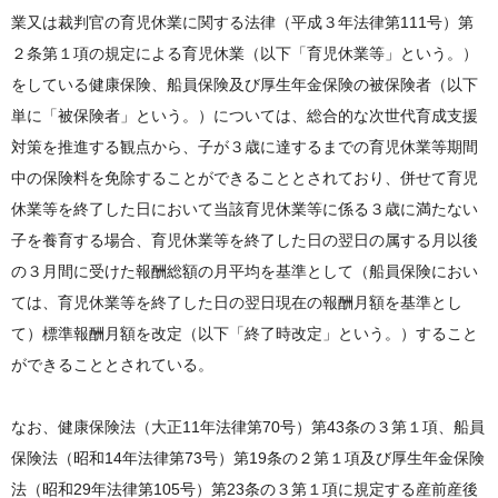
業又は裁判官の育児休業に関する法律（平成３年法律第111号）第
２条第１項の規定による育児休業（以下「育児休業等」という。）
をしている健康保険、船員保険及び厚生年金保険の被保険者（以下
単に「被保険者」という。）については、総合的な次世代育成支援
対策を推進する観点から、子が３歳に達するまでの育児休業等期間
中の保険料を免除することができることとされており、併せて育児
休業等を終了した日において当該育児休業等に係る３歳に満たない
子を養育する場合、育児休業等を終了した日の翌日の属する月以後
の３月間に受けた報酬総額の月平均を基準として（船員保険におい
ては、育児休業等を終了した日の翌日現在の報酬月額を基準とし
て）標準報酬月額を改定（以下「終了時改定」という。）すること
ができることとされている。
なお、健康保険法（大正11年法律第70号）第43条の３第１項、船員
保険法（昭和14年法律第73号）第19条の２第１項及び厚生年金保険
法（昭和29年法律第105号）第23条の３第１項に規定する産前産後