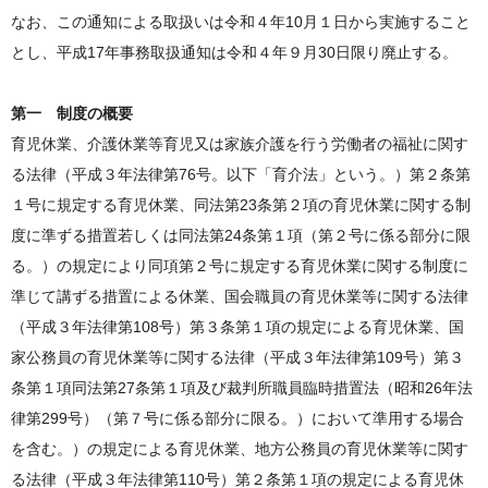
なお、この通知による取扱いは令和４年10月１日から実施すること
とし、平成17年事務取扱通知は令和４年９月30日限り廃止する。
第一 制度の概要
育児休業、介護休業等育児又は家族介護を行う労働者の福祉に関す
る法律（平成３年法律第76号。以下「育介法」という。）第２条第
１号に規定する育児休業、同法第23条第２項の育児休業に関する制
度に準ずる措置若しくは同法第24条第１項（第２号に係る部分に限
る。）の規定により同項第２号に規定する育児休業に関する制度に
準じて講ずる措置による休業、国会職員の育児休業等に関する法律
（平成３年法律第108号）第３条第１項の規定による育児休業、国
家公務員の育児休業等に関する法律（平成３年法律第109号）第３
条第１項同法第27条第１項及び裁判所職員臨時措置法（昭和26年法
律第299号）（第７号に係る部分に限る。）において準用する場合
を含む。）の規定による育児休業、地方公務員の育児休業等に関す
る法律（平成３年法律第110号）第２条第１項の規定による育児休