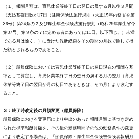
（１）報酬月額は、育児休業等終了日の翌日の属する月以後３月間
（支払基礎日数が17日（健康保険法施行規則（大正15年内務省令第
36号）第24条の２及び厚生年金保険法施行規則（昭和29年厚生省令
第37号）第９条の７に定める者にあっては11日。以下同じ。）未満
である月は除く。）に受けた報酬総額をその期間の月数で除して得
た額とされるものであること。
（２）船員保険においては育児休業等終了日の翌日現在の報酬を基
準として算定し、育児休業等終了日の翌日の属する月の翌月（育児
休業等終了日の翌日が月の初日であるときは、その月）より改定す
ること。
３：終了時改定後の月額変更（船員保険）
船員保険における変更届により申出のあった報酬月額に基づき定め
られた標準報酬月額を、その後の勤務時間その他の勤務条件の変更
により改定する場合は、「船員保険・厚生年金保険被保険者報酬月