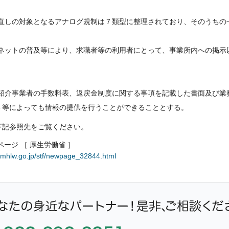
見直しの対象となるアナログ規制は７類型に整理されており、そのうちの
ーネットの普及等により、求職者等の利用者にとって、事業所内への掲示
業紹介事業者の手数料表、返戻金制度に関する事項を記載した書面及び業
ト等によっても情報の提供を行うことができることとする。
下記参照先をご覧ください。
ージ ［ 厚生労働省 ］
.mhlw.go.jp/stf/newpage_32844.html