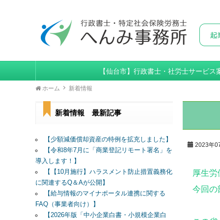
【仙台市】行政書士・社労士サービス
ホーム
新着情報
新着情報 最新記事
【少額減価償却資産の特例を拡充しました】
2023年0
【令和8年7月に「商業登記リモート署名」を
導入します！】
【【10月施行】ハラスメント防止措置義務化
厚生労
に関連するQ＆Aが公開】
今回の
【給与情報のマイナポータル連携に関する
FAQ（事業者向け）】
【2026年版「中小企業白書・小規模企業白