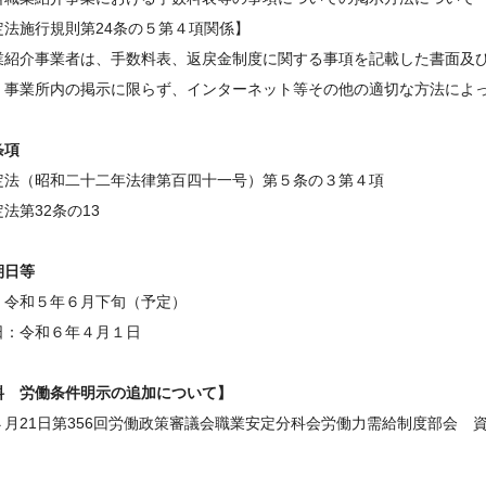
定法施行規則第24条の５第４項関係】
業紹介事業者は、手数料表、返戻金制度に関する事項を記載した書面及
、事業所内の掲示に限らず、インターネット等その他の適切な方法によ
条項
定法（昭和二十二年法律第百四十一号）第５条の３第４項
法第32条の13
期日等
：令和５年６月下旬（予定）
日：令和６年４月１日
料 労働条件明示の追加について】
４月21日第356回労働政策審議会職業安定分科会労働力需給制度部会 