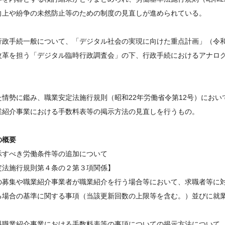
向上や紛争の未然防止等のための制度の見直しが進められている。
行政手続一般について、「デジタル社会の実現に向けた重点計画」（令
改革を担う「デジタル臨時行政調査会」の下、行政手続におけるアナロ
た情勢に鑑み、職業安定法施行規則（昭和22年労働省令第12号）にお
業紹介事業における手数料表等の掲示方法の見直しを行うもの。
の概要
示すべき労働条件等の追加について
定法施行規則第４条の２第３項関係】
の募集や職業紹介事業者が職業紹介を行う場合等において、求職者等に
る場合の基準に関する事項（当該更新回数の上限等を含む。）並びに就
料職業紹介事業における手数料表等の事項についての掲示方法について