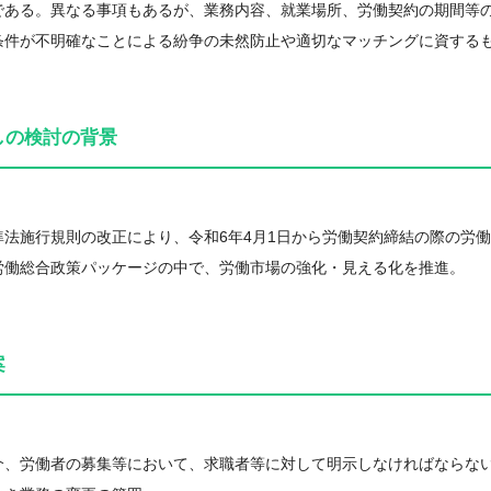
である。異なる事項もあるが、業務内容、就業場所、労働契約の期間等
条件が不明確なことによる紛争の未然防止や適切なマッチングに資する
しの検討の背景
準法施行規則の改正により、令和6年4月1日から労働契約締結の際の労
労働総合政策パッケージの中で、労働市場の強化・見える化を推進。
案
介、労働者の募集等において、求職者等に対して明示しなければならな