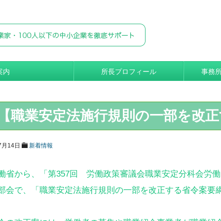
案内
所長プロフィール
事務
【職業安定法施行規則の一部を改正
7月14日
新着情報
働省から、「第357回 労働政策審議会職業安定分科会労
部会で、「職業安定法施行規則の一部を改正する省令案要