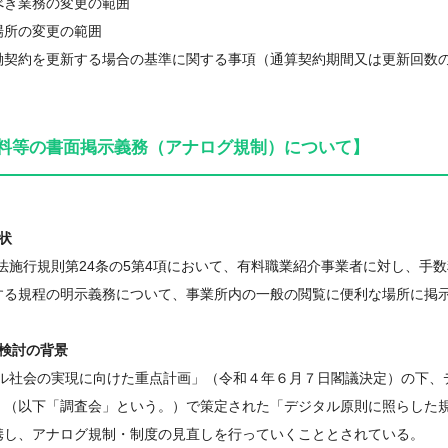
べき業務の変更の範囲
場所の変更の範囲
働契約を更新する場合の基準に関する事項（通算契約期間又は更新回数の
料等の書面掲示義務（アナログ規制）について】
状
定法施行規則第24条の5第4項において、有料職業紹介事業者に対し、手
する規程の明示義務について、事業所内の一般の閲覧に便利な場所に掲
の検討の背景
タル社会の実現に向けた重点計画」（令和４年６月７日閣議決定）の下、
」（以下「調査会」という。）で策定された「デジタル原則に照らした
携し、アナログ規制・制度の見直しを行っていくこととされている。