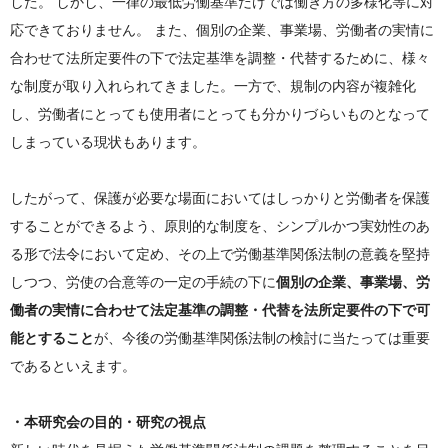
した。 しかし、一律の最低労働基準だけでは働き方の多様化等に対
応できておりません。 また、個別の企業、事業場、労働者の実情に
合わせて法所定要件の下で法定基準を調整・代替するために、様々
な制度が取り入れられてきました。一方で、規制の内容が複雑化
し、労働者にとっても使用者にとっても分かりづらいものとなって
しまっている現状もあります。
したがって、保護が必要な場面においてはしっかりと労働者を保護
することができるよう、原則的な制度を、シンプルかつ実効性のあ
る形で法令において定め、その上で労働基準関係法制の意義を堅持
しつつ、労使の合意等の一定の手続の下に
個別の企業、事業場、労
働者の実情に合わせて法定基準の調整・代替を法所定要件の下で可
能とすること
が、今後の労働基準関係法制の検討に当たっては重要
であるといえます。
・本研究会の目的・研究の視点