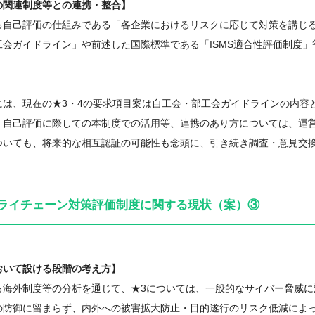
の関連制度等との連携・整合】
自己評価の仕組みである「各企業におけるリスクに応じて対策を講じることを
会ガイドライン」や前述した国際標準である「ISMS適合性評価制度」
には、現在の★3・4の要求項目案は自工会・部工会ガイドラインの内容
自己評価に際しての本制度での活用等、連携のあり方については、運営
いても、将来的な相互認証の可能性も念頭に、引き続き調査・意見交
ライチェーン対策評価制度に関する現状（案）③
おいて設ける段階の考え方】
る海外制度等の分析を通じて、★3については、一般的なサイバー脅威に
防御に留まらず、内外への被害拡大防止・目的遂行のリスク低減によっ