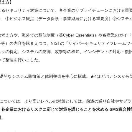
考え方】
れるセキュリティ対策について、各企業のサプライチェーンにおける重要
、①ビジネス観点（データ保護・事業継続における重要度）②システム
考え方や、海外での類似制度（英Cyber Essentials）や各産業
等）の内容を踏まえつつ、NISTの「サイバーセキュリティフレームワー
クの特定、システムの防御、攻撃等の検知、インシデントの対応・復旧
て整理を行いました。
基礎的なシステム防御策と体制整備を中心に構成。★4はガバナンスから
5については、より高いレベルの対策としては、前述の通り自社やサプ
、
各企業におけるリスクに応じて対策を講じることを求めるISMS適合
討
。