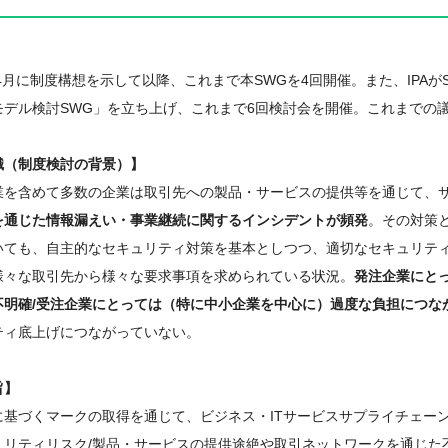
年4月に制度構想を示して以降、これまで本SWGを4回開催。また、IPA
デル検討SWG」を立ち上げ、これまで6回検討会を開催。これまでの
識（制度検討の背景）】
業を含めて多数の企業は取引先への製品・サービスの提供等を通じて、
通じた情報漏えい・事業継続に関するインシデントが頻発
。その対策
ても、自主的なセキュリティ対策を基本としつつ、適切なセキュリティ
々な取引先から様々な要求事項を求められている状況。
発注企業にと
明確/受注企業にとっては（特に中小企業を中心に）過度な負担につな
ィ底上げにつながっていない。
旨】
に基づくマークの取得を通じて、ビジネス・ITサービスサプライチェー
リティリスク/製品・サービスの提供途絶や取引ネットワークを通じた