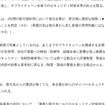
促し、サプライチェーン全体でのセキュリティ対策水準の向上を図る。
には、2社間の取引契約等において発注企業が、受注側に適切な段階（
ことを想定（※2）（再委託先は発注者から見た直接の管理対象にはな
※3））。
本制度で対象としているのは、あくまでサプライチェーンを構成する企業
取引先管理、自社IT基盤への検知・防御等、組織全体に影響が及ぶ範囲を
セキュリティ・信頼性確保等については様々な観点から評価制度・取組
策内容や効果も基本的に異なる（制度・取組の重複を避ける観点からも、
。
なお、取引先からの要請が無くても、各企業が自らのサイバーセキュリ
えられる。
対策基準の項目において、「重要な取引先におけるセキュリティ対策状況