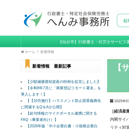
【仙台市】行政書士・社労士サービス
ホーム
新着情報
【
新着情報 最新記事
【少額減価償却資産の特例を拡充しました】
【令和8年7月に「商業登記リモート署名」を
導入します！】
【【10月施行】ハラスメント防止措置義務化
2025年0
に関連するQ＆Aが公開】
［経済産
【給与情報のマイナポータル連携に関する
内閣サイ
FAQ（事業者向け）】
【2026年版「中小企業白書・小規模企業白
リティ対