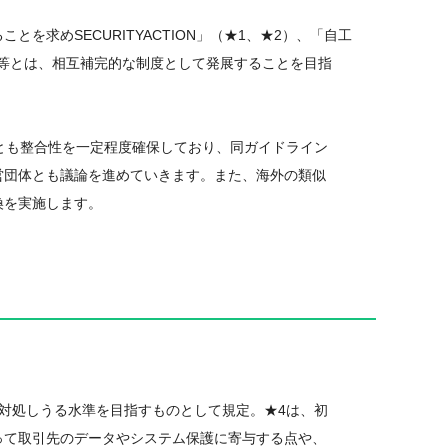
求めSECURITYACTION」（★1、★2）、「自工
等とは、相互補完的な制度として発展することを目指
とも整合性を一定程度確保しており、同ガイドライン
団体とも議論を進めていきます。また、海外の類似
換を実施します。
対処しうる水準を目指すものとして規定。★4は、初
て取引先のデータやシステム保護に寄与する点や、