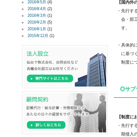
【国内外
2016年5月
(4)
2016年4月
(2)
・先行する
2016年3月
(1)
会・部工
2016年2月
(5)
す。
2016年1月
(1)
2015年12月
(1)
・具体的
に基づく
制度につ
◎サプ
【制度に
・先行す
期侵入の