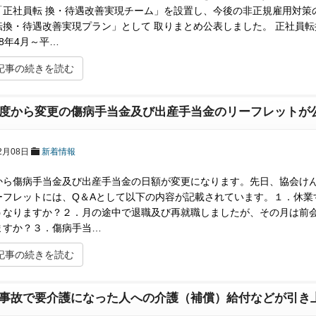
「正社員転 換・待遇改善実現チーム」を設置し、今後の非正規雇用対策
転換・待遇改善実現プラン」として 取りまとめ公表しました。 正社員転
8年4月～平…
記事の続きを読む
度から変更の傷病手当金及び出産手当金のリーフレットが
2月08日
新着情報
ら傷病手当金及び出産手当金の日額が変更になります。先日、協会けん
ーフレットには、Q＆Aとして以下の内容が記載されています。１．休業
うなりますか？２．月の途中で退職及び再就職しましたが、その月は前
ますか？３．傷病手当…
記事の続きを読む
事故で要介護になった人への介護（補償）給付などが引き