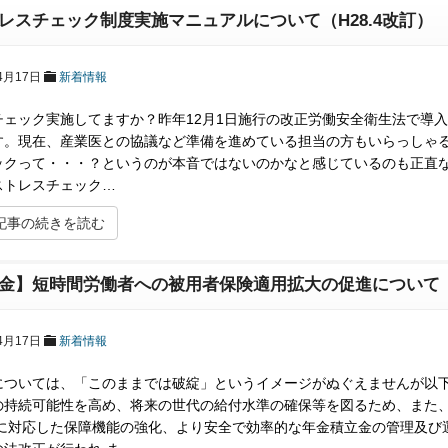
レスチェック制度実施マニュアルについて（H28.4改訂）
4月17日
新着情報
チェック実施してますか？昨年12月1日施行の改正労働安全衛生法で導
す。現在、産業医との協議など準備を進めている担当の方もいらっしゃ
ックって・・・？というのが本音ではないのかなと感じているのも正直
ストレスチェック…
記事の続きを読む
金】短時間労働者への被用者保険適用拡大の促進について
4月17日
新着情報
については、「このままでは破綻」というイメージがぬぐえませんが以
の持続可能性を高め、将来の世代の給付水準の確保等を図るため、また
化に対応した保障機能の強化、より安全で効率的な年金積立金の管理及び