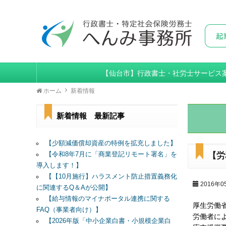
【仙台市】行政書士・社労士サービス
ホーム
新着情報
新着情報 最新記事
【少額減価償却資産の特例を拡充しました】
【令和8年7月に「商業登記リモート署名」を
【労
導入します！】
【【10月施行】ハラスメント防止措置義務化
2016年0
に関連するQ＆Aが公開】
【給与情報のマイナポータル連携に関する
厚生労働
FAQ（事業者向け）】
労働者に
【2026年版「中小企業白書・小規模企業白